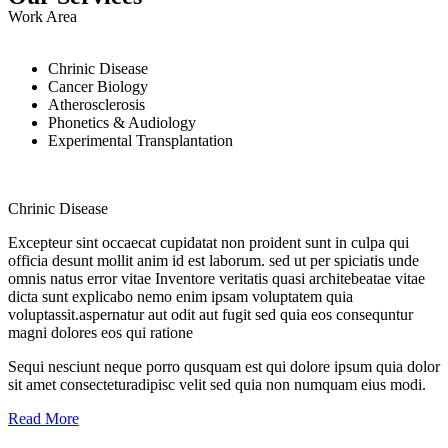
Work Area
Chrinic Disease
Cancer Biology
Atherosclerosis
Phonetics & Audiology
Experimental Transplantation
Chrinic Disease
Excepteur sint occaecat cupidatat non proident sunt in culpa qui
officia desunt mollit anim id est laborum. sed ut per spiciatis unde
omnis natus error vitae Inventore veritatis quasi architebeatae vitae
dicta sunt explicabo nemo enim ipsam voluptatem quia
voluptassit.aspernatur aut odit aut fugit sed quia eos consequntur
magni dolores eos qui ratione
Sequi nesciunt neque porro qusquam est qui dolore ipsum quia dolor
sit amet consecteturadipisc velit sed quia non numquam eius modi.
Read More