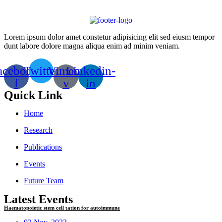
Lorem ipsum dolor amet constetur adipisicing elit sed eiusm tempor
dunt labore dolore magna aliqua enim ad minim veniam.
acebook-
Twitter
Vimeo-
Linkedin-
f
v
in
Quick Link
Home
Research
Publications
Events
Future Team
Latest Events
Haematopoietic stem cell tation for autoimmune