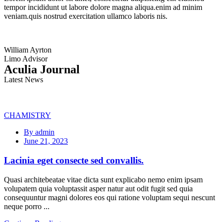
tempor incididunt ut labore dolore magna aliqua.enim ad minim
veniam.quis nostrud exercitation ullamco laboris nis.
William Ayrton
Limo Advisor
Aculia Journal
Latest News
CHAMISTRY
By admin
June 21, 2023
Lacinia eget consecte sed convallis.
Quasi architebeatae vitae dicta sunt explicabo nemo enim ipsam
volupatem quia voluptassit asper natur aut odit fugit sed quia
consequuntur magni dolores eos qui ratione voluptam sequi nescunt
neque porro ...